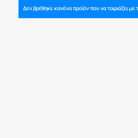
άλλων.
καθαρισμ
Δεν βρέθηκε κανένα προϊόν που να ταιριάζει με 