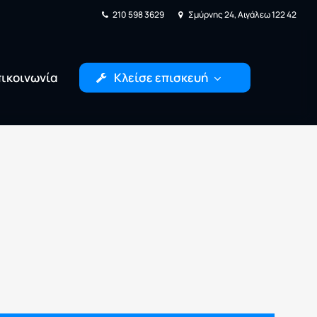
210 598 3629
Σμύρνης 24, Αιγάλεω 122 42
ικοινωνία
Κλείσε επισκευή
Κονσόλας
Επισκευή Desktop
n, Xbox,
Επισκευή βλαβών,
Επισκευές
αναβάθμιση
e και
εξαρτημάτων και