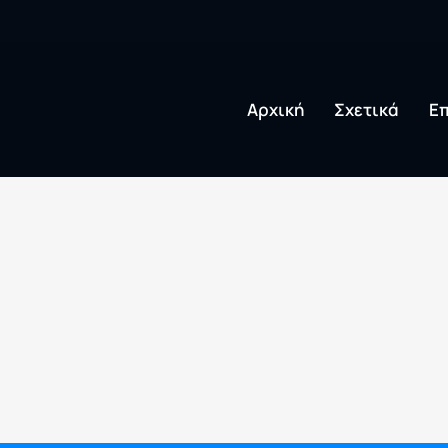
Αρχική
Σχετικά
Επ
 Laptop
Επισκευή Tablet
Επισκευή 
 hardware,
Αντικατάσταση
PlayStatio
οθόνης, μπαταρίας,
Nintendo. 
εις και
θύρας φόρτισης και
σε hardwar