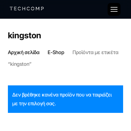
Skip
to
Close
main
Menu
content
kingston
Αρχική σελίδα
E-Shop
Προϊόντα με ετικέτα
“kingston”
Δεν βρέθηκε κανένα προϊόν που να ταιριάζει
με την επιλογή σας.